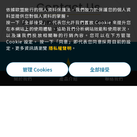
Contact Us
依據歐盟施行的個人資料保護法，我們致力於保護您的個人資
料並提供您對個人資料的掌握。
按一下「全部接受」，代表您允許我們置放 Cookie 來提升您
如果您對我們的產品服務有興趣，歡迎直接
在本網站上的使用體驗、協助我們分析網站效能和使用狀況，
與我們聯繫 !
以及讓我們投放相關聯的行銷內容。您可以在下方管理
Cookie 設定。 按一下「同意」即代表您同意採用目前的設
定，更多資訊請瀏覽
隱私權聲明
。
Copyright 2026 © 久隆機械工業有限公司 All Rights
管理 Cookies
全部接受
Reserved.
網頁設計
by 覺醒設計
關於我們
產品介紹
聯絡我們
久隆機械工業有限公司
412039 臺中市大里區健行路6巷88號
04-24927009