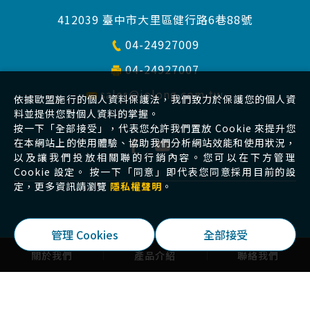
412039 臺中市大里區健行路6巷88號
04-24927009
04-24927007
sales@jolong.com.tw
依據歐盟施行的個人資料保護法，我們致力於保護您的個人資
料並提供您對個人資料的掌握。
按一下「全部接受」，代表您允許我們置放 Cookie 來提升您
在本網站上的使用體驗、協助我們分析網站效能和使用狀況，
以及讓我們投放相關聯的行銷內容。您可以在下方管理
Cookie 設定。 按一下「同意」即代表您同意採用目前的設
定，更多資訊請瀏覽
隱私權聲明
。
Copyright 2026 © 久隆機械工業有限公司 All Rights
管理 Cookies
全部接受
Reserved.
網頁設計
by 覺醒設計
關於我們
產品介紹
聯絡我們