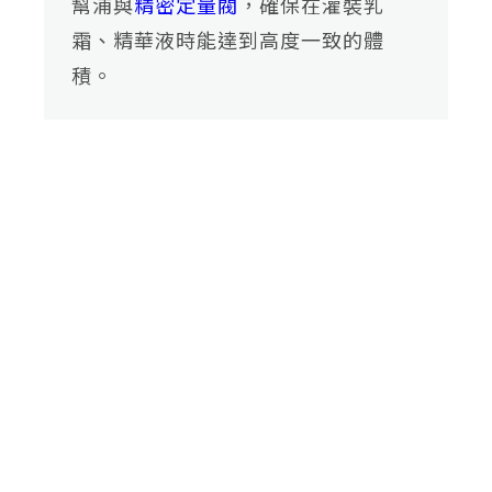
幫浦與
精密定量閥
，確保在灌裝乳
霜、精華液時能達到高度一致的體
積。
僅
必
Cookies
同意
需
的