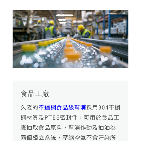
06
聯絡我們
07
詢價車
食品工廠
久隆的
不鏽鋼食品級幫浦
採用304不鏽
鋼材質及PTEE密封件，可用於食品工
廠抽取食品原料，幫浦作動及抽油為
兩個獨立系統，壓縮空氣不會汙染所