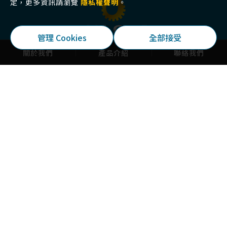
定，更多資訊請瀏覽
隱私權聲明
。
Copyright 2026 © 久隆機械工業有限公司 All Rights
管理 Cookies
全部接受
Reserved.
網頁設計
by 覺醒設計
關於我們
產品介紹
聯絡我們
久隆機械工業有限公司
412039 臺中市大里區健行路6巷88號
04-24927009
04-24927007
sales@jolong.com.tw