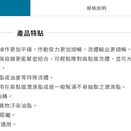
規格說明
產品特點
HV107
機器操作更加平穩，作動受力更加順暢，流體輸出更順暢
20L
力板與容器更能緊密結合，可輕鬆應對高黏度流體，並可
料。
4 ~ 9 bar / 60 ~ 130 psi
滑脂或油墨等特殊流體。
45 : 1
可使用在高黏度潤滑脂或是一般幫浦不易抽取之潤滑脂。
油桶。
180 ~ 405 bar / 2700 ~ 5850 psi
或異物汙染油脂。
每循環
米距離。
9 g /
求適用。
_