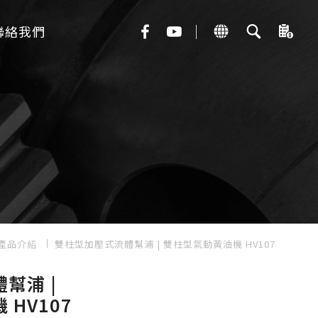
聯絡我們
產品介紹
雙柱型加壓式流體幫浦 | 雙柱型氣動黃油機 HV107
幫浦 |
HV107