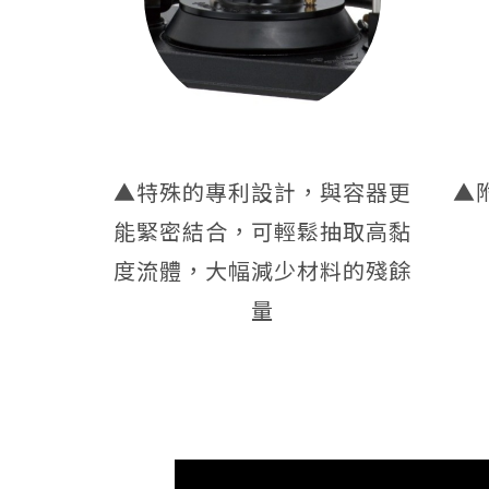
▲特殊的專利設計，與容器更
▲
能緊密結合，可輕鬆抽取高黏
度流體，大幅減少材料的殘餘
量
" width="560">