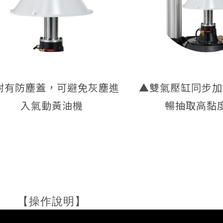
附有防塵蓋，可避免灰塵進
▲雙氣壓缸同步加
入氣動黃油機
暢抽取高黏
【操作說明】