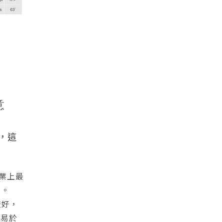
意
，這
工業上最
3。
較好，
（易於