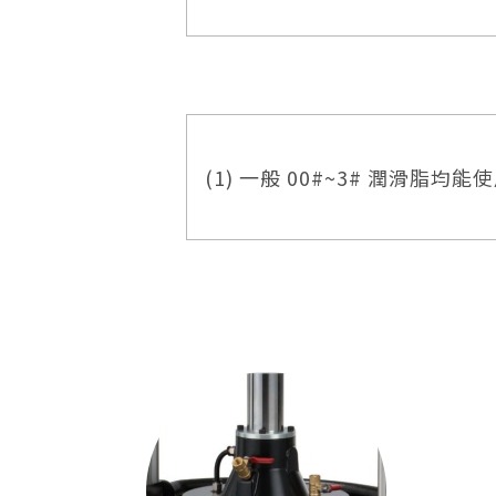
淨重
毛重
材積
(1) 一般 00#~3# 潤滑