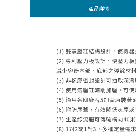
產品詳情
型號
(1) 雙氣壓缸結構設計，使
容量
(2) 專利壓力板設計，使壓
減少容器內部、底部之殘餘材
空氣輸入壓力
(3) 非橡膠密封設計可抽取潤
壓力比
(4) 使用氣壓缸輔助加壓，
(5) 適用各國廠牌5加侖原裝黃
黃
油輸出壓力
(6) 附防塵蓋，有效降低灰塵
(7) 生產線流體可傳輸橫向40
輸出量
(8) 1對2或1對3，多種定量需
油管長度